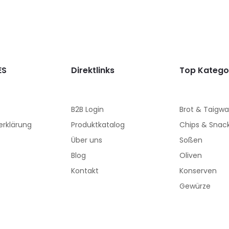
ES
Direktlinks
Top Katego
B2B Login
Brot & Taigw
erklärung
Produktkatalog
Chips & Snac
Über uns
Soßen
Blog
Oliven
Kontakt
Konserven
Gewürze