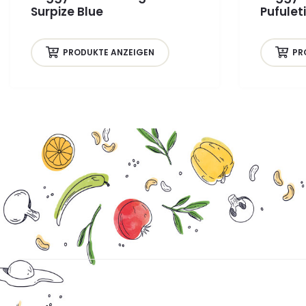
Surpize Blue
Pufuleti
PRODUKTE ANZEIGEN
PR